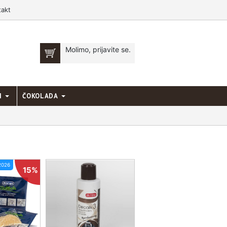
takt
Molimo, prijavite se.
I
ČOKOLADA
2026
15%