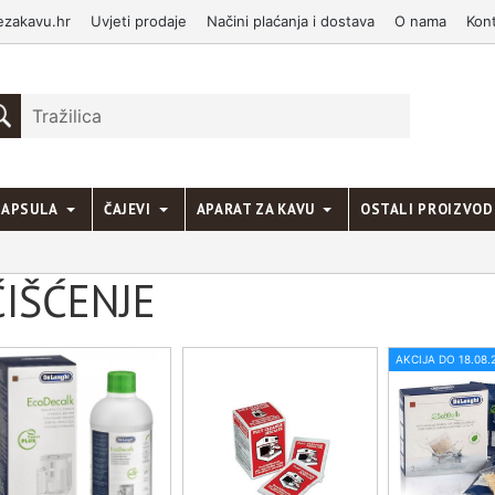
ezakavu.hr
Uvjeti prodaje
Načini plaćanja i dostava
O nama
Kon
KAPSULA
ČAJEVI
APARAT ZA KAVU
OSTALI PROIZVOD
IŠĆENJE
AKCIJA DO 18.08.